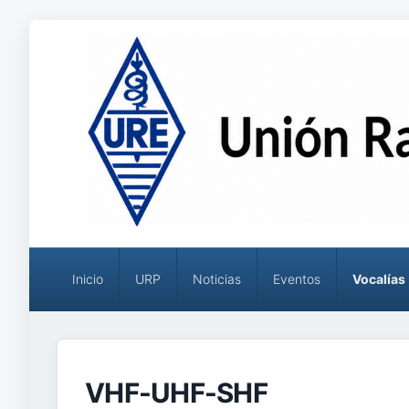
Menú
principal
Inicio
URP
Noticias
Eventos
Vocalías
VHF-UHF-SHF